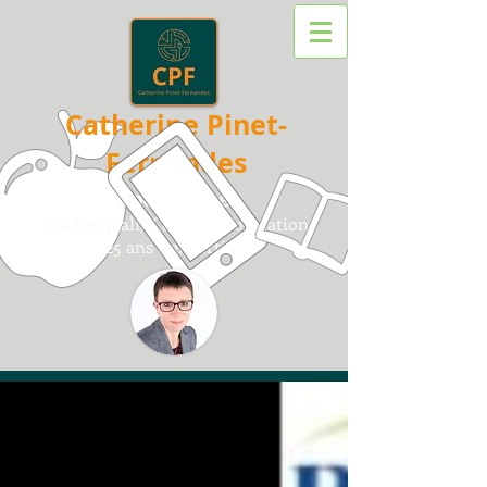
Catherine Pinet-
Fernandes
Sociologue
Etudes quali/
Conseil /
F
ormation
25 ans d'expertise