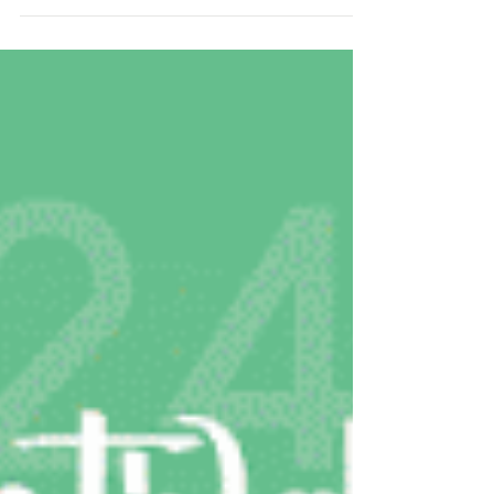
des jeux, à Rive de Gier. Les parents ont réfléchi à
des questionnements autour du jeu...