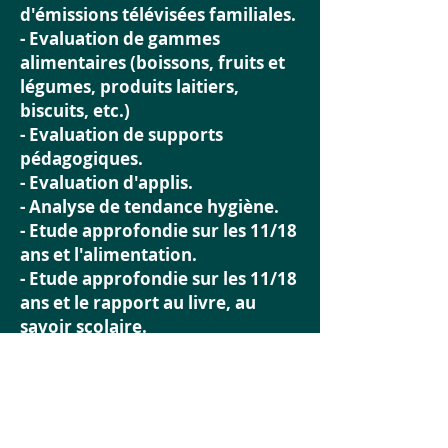
d'émissions télévisées familiales.
- Evaluation de gammes
alimentaires (boissons, fruits et
légumes, produits laitiers,
biscuits, etc.)
- Evaluation de supports
pédagogiques.
- Evaluation d'applis.
- Analyse de tendance hygiène.
- Etude approfondie sur les 11/18
ans et l'alimentation.
- Etude approfondie sur les 11/18
ans et le rapport au livre, au
savoir scolaire.
Etc...
Quelques règles de base pour
analyser le discours des