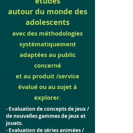
études
autour du monde des
adolescents
avec des méthodologies
systématiquement
adaptées au public
concerné
et au produit /service
évalué ou au sujet à
explorer.
- Evaluation de concepts de jeux /
de nouvelles gammes de jeux et
jouets.
- Evaluation de séries animées /