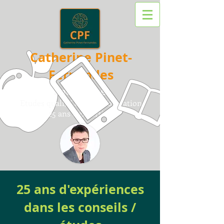
Catherine Pinet-
Fernandes
Sociologue
Etudes quali/
Conseil /
F
ormation
25 ans d'expertise
25 ans d'expériences
dans les conseils /