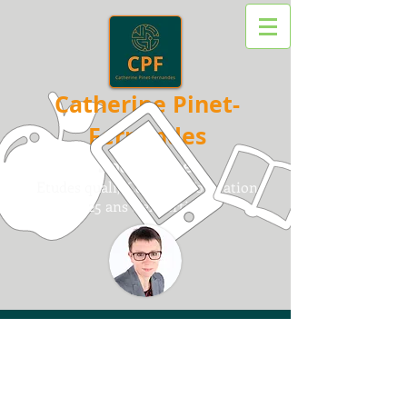
Catherine Pinet-
Fernandes
Sociologue
Etudes quali/
Conseil /
F
ormation
25 ans d'expertise