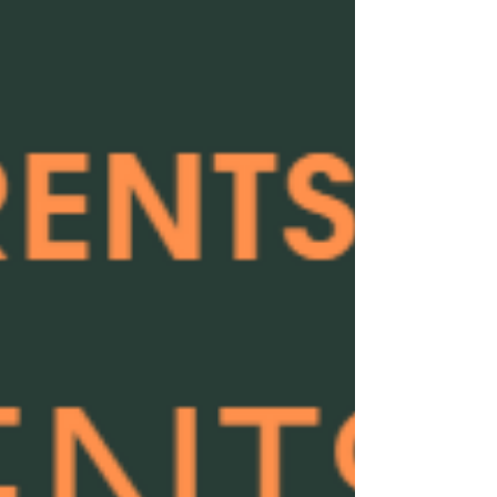
dernier Printemps des Etudes , nous apprend sur la
parentalité des 12/17 ans. L'objectif de cette étude ?
Interroger les parents sur leur état d’esprit, sur leur
perception de la parentalité, leur consommation et
leur relation aux