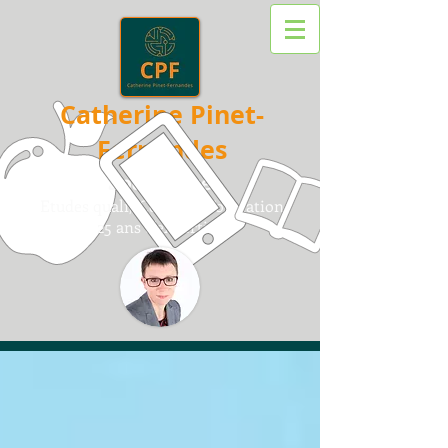
Catherine Pinet-
Fernandes
Sociologue
Etudes quali/
Conseil /
F
ormation
25 ans d'expertise