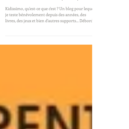
des enfants mais pas que...
Kidissimo, qu'est-ce que c'est ? Un blog pour lequel
je teste bénévolement depuis des années, des
livres, des jeux et bien d'autres supports... Débordée
par mes activités professionnelles, je l'ai mis en
pause d'autant que la tendance des influenceurs
Youtube, Tiktok et Instagram nécessitait de filmer
les enfants pendant leur temps de jeu ou de faire
de l'unboxing : 2 pratiques à l'opposé de ma
démarche. Il ne s'agit pas, pour moi, de valider un
effet "Wahou" mais plutôt une