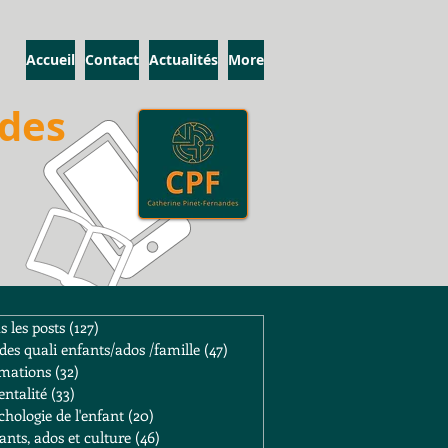
Accueil
Contact
Actualités
More
ndes
s les posts
(127)
127 posts
des quali enfants/ados /famille
(47)
47 posts
mations
(32)
32 posts
entalité
(33)
33 posts
chologie de l'enfant
(20)
20 posts
ants, ados et culture
(46)
46 posts