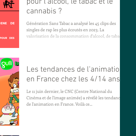
pour l'alcool, le tabac et le
par la Ligue contre le cancer qu
cannabis ?
Génération Sans Tabac a analysé les 45 clips des
singles de rap les plus écoutés en 2023. La
valorisation de la consommation d'alcool, de tabac et
de cannabis y est très présente dans les images du
clip, mais aussi dans les paroles . Cette
consommation est souvent associée à une image de
la virilité, mais fait aussi partie des attributs associés
au rap. Quand on sait que la multiplication de stimuli
Les tendances de l'animation
positifs autour d'une consommation de produits
en France chez les 4/14 ans.
addictifs a un vrai impact sur
Le 11 juin dernier, le CNC (Centre National du
Cinéma et de l'image animée) a révélé les tendances
de l'animation en France. Voilà ce...