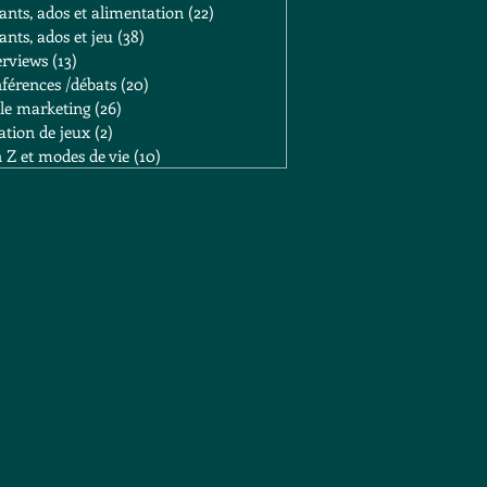
ants, ados et alimentation
(22)
22 posts
ants, ados et jeu
(38)
38 posts
erviews
(13)
13 posts
férences /débats
(20)
20 posts
lle marketing
(26)
26 posts
ation de jeux
(2)
2 posts
 Z et modes de vie
(10)
10 posts