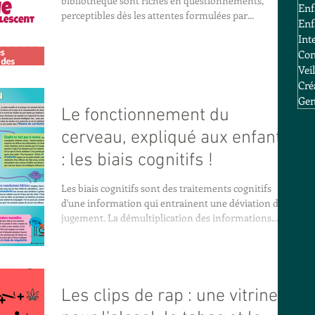
bibliothèque sont riches en questionnements,
Enf
perceptibles dès les attentes formulées par...
Enf
Int
Con
Vei
Cré
Gen
Le fonctionnement du
cerveau, expliqué aux enfants
: les biais cognitifs !
Les biais cognitifs sont des traitements cognitifs
d'une information qui entrainent une déviation du
jugement. La démultiplication des informations
disponibles sur internet a favorisé leur mise en avant
et la nécessité de les décrypter pour mieux
comprendre le raisonnement de chacun et
l'attractivité des fake news partagées sur les réseaux
sociaux. Plus de 250 biais cognitifs ont déjà été
Les clips de rap : une vitrine
identifiés ! Voilà une infographie très claire proposée