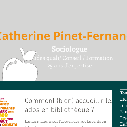
Catherine Pinet-Ferna
Sociologue
Etudes quali/
Conseil /
F
ormation
25 ans d'expertise
Tou
Etu
Comment (bien) accueillir les
For
ados en bibliothèque ?
Par
Psy
Les formations sur l'accueil des adolescents en
Enf