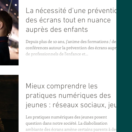
La nécessité d'une prévention
des écrans tout en nuance
auprès des enfants
Depuis plus de 10 ans, j'anime des formations / des
conférences autour la prévention des écrans auprès
de professionnels de l'enfance et...
Mieux comprendre les
pratiques numériques des
jeunes : réseaux sociaux, jeux
vidéo, etc.
Les pratiques numériques des jeunes posent
question dans notre société. La diabolisation
ambiante des écrans amène certains parents à des...