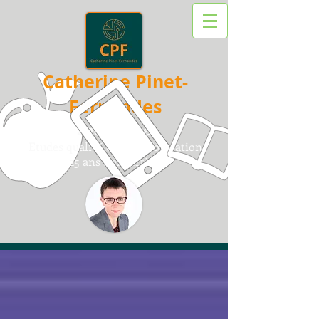
Catherine Pinet-
Fernandes
Sociologue
Etudes quali/
Conseil /
F
ormation
25 ans d'expertise