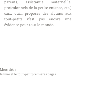
parents, assistant.e maternel.le, 
profesionnels de la petite enfance, etc.) 
car... oui... proposer des albums aux 
tout-petits n'est pas encore une 
évidence pour tout le monde. 
Mots-clés :
le livre et le tout-petit
premières pages
pourquoi lire aux tout-petits
les enjeux de lecture
lire aux tout-petits
Formations
Enfants, ados et culture
Parentalité