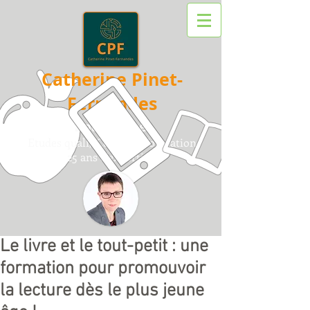
Catherine Pinet-
Fernandes
Sociologue
Etudes quali/
Conseil /
F
ormation
25 ans d'expertise
Le livre et le tout-petit : une
formation pour promouvoir
la lecture dès le plus jeune