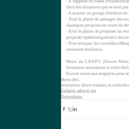
- A rappeler les bases fondamenta
dans des situations qui ne sont pas
- A animer un groupe d'enfants de 
- Pour le plaisir de partager des m
classiques proposés en cours de réc
- Pour le plaisir de proposer un e
proposer systématiquement des jeu
- Pour évoquer les nouvelles réflexio
constante évolution.
Merci au C.N.F.P.T. (Centre Nation
formation stimulante et riche d'éch
Encore merci aux stagiaires pour leu
Mots-clés :
animation clé en main
jeu et enfant
fo
Enfants, ados et jeu
Formations