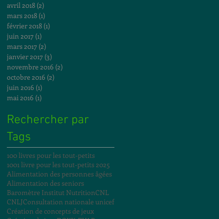
avril 2018
(2)
2 posts
mars 2018
(1)
1 post
février 2018
(1)
1 post
juin 2017
(1)
1 post
mars 2017
(2)
2 posts
janvier 2017
(3)
3 posts
novembre 2016
(2)
2 posts
octobre 2016
(2)
2 posts
juin 2016
(1)
1 post
mai 2016
(1)
1 post
Rechercher par
Tags
100 livres pour les tout-petits
1001 livre pour les tout-petits 2025
Alimentation des personnes âgées
Alimentation des seniors
Baromètre Institut Nutrition
CNL
CNLJ
Consultation nationale unicef
Création de concepts de jeux