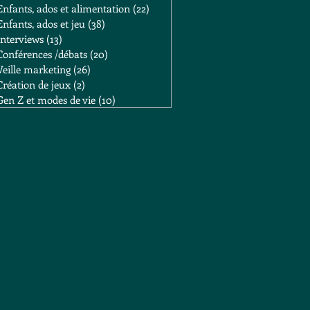
Enfants, ados et alimentation
(22)
22 posts
Enfants, ados et jeu
(38)
38 posts
Interviews
(13)
13 posts
Conférences /débats
(20)
20 posts
Veille marketing
(26)
26 posts
Création de jeux
(2)
2 posts
Gen Z et modes de vie
(10)
10 posts