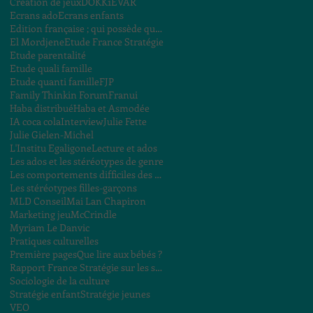
Création de jeux
DOKK1
EVAR
Ecrans ado
Ecrans enfants
Edition française ; qui possède quoi ?
El Mordjene
Etude France Stratégie
Etude parentalité
Etude quali famille
Etude quanti famille
FJP
Family Thinkin Forum
Franui
Haba distribué
Haba et Asmodée
IA coca cola
Interview
Julie Fette
Julie Gielen-Michel
L'Institu Egaligone
Lecture et ados
Les ados et les stéréotypes de genre
Les comportements difficiles des enfants
Les stéréotypes filles-garçons
MLD Conseil
Mai Lan Chapiron
Marketing jeu
McCrindle
Myriam Le Danvic
Pratiques culturelles
Première pages
Que lire aux bébés ?
Rapport France Stratégie sur les stéréotypes
Sociologie de la culture
Stratégie enfant
Stratégie jeunes
VEO