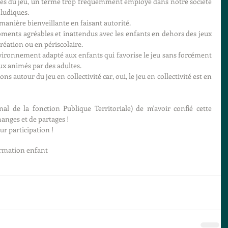
les du jeu, un terme trop fréquemment employé dans notre société 
 ludiques.
manière bienveillante en faisant autorité.
oments agréables et inattendus avec les enfants en dehors des jeux 
réation ou en périscolaire.
nvironnement adapté aux enfants qui favorise le jeu sans forcément 
x animés par des adultes.
ns autour du jeu en collectivité car, oui, le jeu en collectivité est en 
al de la fonction Publique Territoriale) de m'avoir confié cette 
anges et de partages !
r participation ! 
rmation enfant