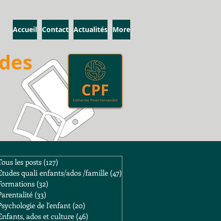
Accueil
Contact
Actualités
More
ndes
Tous les posts
(127)
127 posts
Etudes quali enfants/ados /famille
(47)
47 posts
Formations
(32)
32 posts
Parentalité
(33)
33 posts
Psychologie de l'enfant
(20)
20 posts
Enfants, ados et culture
(46)
46 posts