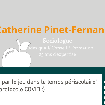
Catherine Pinet-Ferna
Sociologue
Etudes quali/
Conseil /
F
ormation
25 ans d'expertise
par le jeu dans le temps périscolaire"
rotocole COVID :)