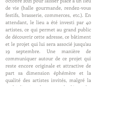
octobre 2021 pour laisser place à un lieu 
de vie (halle gourmande, rendez-vous 
festifs, brasserie, commerces, etc.). En 
attendant, le lieu a été investi par 40 
artistes, ce qui permet au grand public 
de découvrir cette adresse, ce bâtiment 
et le projet qui lui sera associé jusqu'au 
19 septembre. Une manière de 
communiquer autour de ce projet qui 
reste encore originale et attractive de 
part sa dimension éphémère et la 
qualité des artistes invités, malgré la 
multiplication de ce type de démarche 
depuis quelques années.   
Au final, l'avantage du street art ? Il 
attire les adultes intéressés par l'art 
urbain, les adolescents dont l'univers 
graphique et les références sont très 