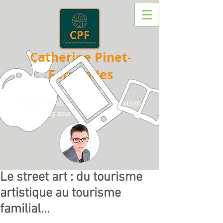
Catherine Pinet-
Fernandes
Sociologue
Etudes quali/
Conseil /
F
ormation
25 ans d'expertise
Le street art : du tourisme
artistique au tourisme
familial...