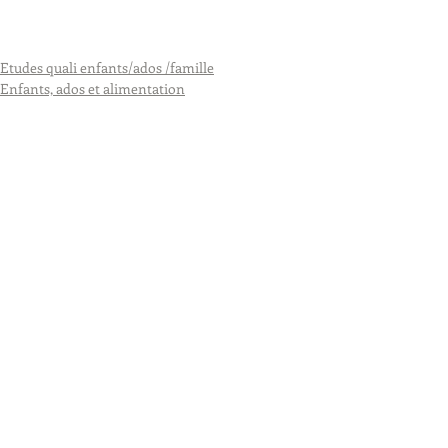
Etudes quali enfants/ados /famille
Enfants, ados et alimentation
Commentaires
Rédigez un commentaire...
Tous les posts
(127)
127 posts
Etudes quali enfants/ados /famille
(47)
47 posts
Formations
(32)
32 posts
Parentalité
(33)
33 posts